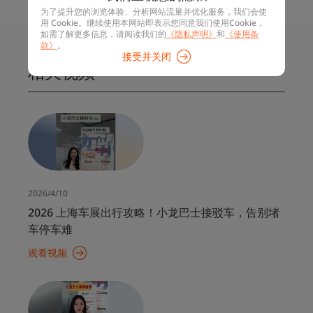
高、员工出行体验差等痛点，线路覆盖上海各大核心产
为了提升您的浏览体验、分析网站流量并优化服务，我们会使
业园区，为千家企业定制绿色高效智慧通勤服务。
用 Cookie。继续使用本网站即表示您同意我们使用Cookie，
如需了解更多信息，请阅读我们的
《隐私声明》
和
《使用条
款》
。
接受并关闭
相关视频
2026/4/10
2026 上海车展出行攻略！小龙巴士接驳车，告别堵
车停车难
观看视频