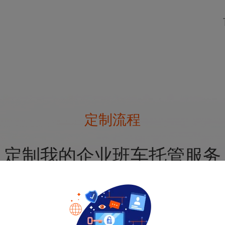
定制流程
定制我的企业班车托管服务
不操心・成本不超支・员工不投诉 | 小龙巴士全流